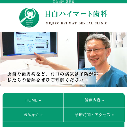
目白 歯科 歯医者
HOME »
診療内容 »
医師紹介 »
診療時間・アクセス »