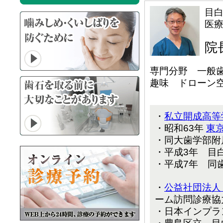
目
医
院
専門分野 一般歯
趣味 ドローン
・
私立開成高等
・昭和63年
東
・同大歯学部附
・平成3年 目
・平成7年 同
・
公益社団法人
ーム訪問診療協
・日本インプラ