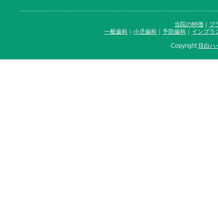
当院の特徴
｜
プ
一般歯科
｜
小児歯科
｜
予防歯科
｜
インプラ
Copyright
目白ハ