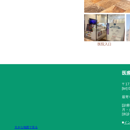
診察室1
診察室2
医院入口
医
〒17
[tel
最寄
[診療
月・火
[休
■
イ
大きな地図で見る