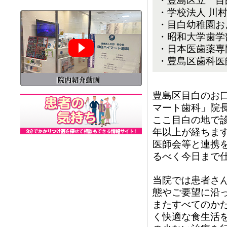
・豊島区立 目
・学校法人 川
・目白幼稚園お
・昭和大学歯学
・日本医歯薬専
・豊島区歯科医
豊島区目白のお
マート歯科」院長
ここ目白の地で診
年以上が経ちま
医師会等と連携
るべく今日まで
当院では患者さ
態やご要望に沿
またすべてのか
く快適な食生活